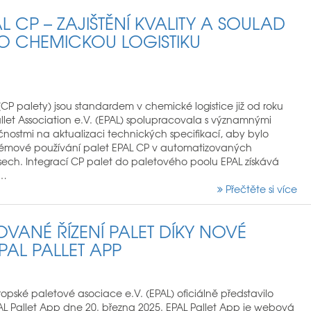
L CP – ZAJIŠTĚNÍ KVALITY A SOULAD
O CHEMICKOU LOGISTIKU
CP palety) jsou standardem v chemické logistice již od roku
llet Association e.V. (EPAL) spolupracovala s významnými
nostmi na aktualizaci technických specifikací, aby bylo
lémové používání palet EPAL CP v automatizovaných
esech. Integrací CP palet do paletového poolu EPAL získává
l…
Přečtěte si více
OVANÉ ŘÍZENÍ PALET DÍKY NOVÉ
PAL PALLET APP
opské paletové asociace e.V. (EPAL) oficiálně představilo
AL Pallet App dne 20. března 2025. EPAL Pallet App je webová