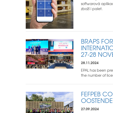
softwarová aplika
zboží i palet.
BRAPS FOR
INTERNAT
27-28 NOV
28.11.2024
EPAL has been pre
the number of lic
FEFPEB CO
OOSTENDE
27.09.2024