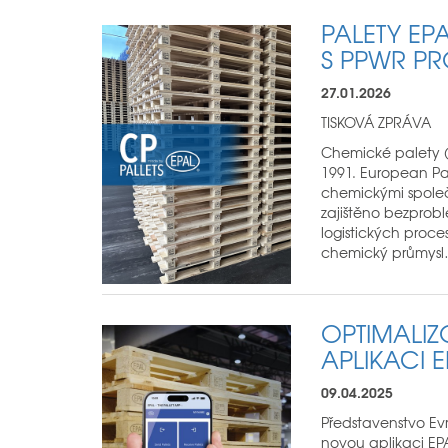
PALETY EPA
S PPWR PR
27.01.2026
TISKOVÁ ZPRÁVA
Chemické palety (
1991. European Pa
chemickými společ
zajištěno bezprob
logistických proc
chemický průmys
OPTIMALIZ
APLIKACI E
09.04.2025
Představenstvo Evr
novou aplikaci EP