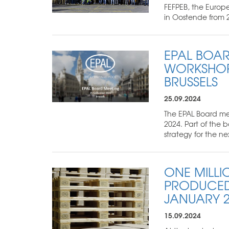
FEFPEB, the Europ
in Oostende from 25
EPAL BOAR
WORKSHOP 
BRUSSELS
25.09.2024
The EPAL Board met
2024. Part of the
strategy for the ne
ONE MILLI
PRODUCED 
JANUARY 2
15.09.2024