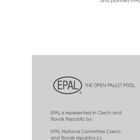
and planned EPAL's
EPAL is represented in Czech and
Slovak Republic by:
EPAL National Committee Czech-
and Slovak republics z.s.