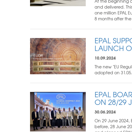
At the beginning 
and delivered. Thi
one million EPAL 
8 months after th
EPAL SUPP
LAUNCH O
10.09.2024
The new "EU Regula
adopted on 31.05.
EPAL BOA
ON 28/29 
30.06.2024
On 29 June 2024, 
before, 28 June 2