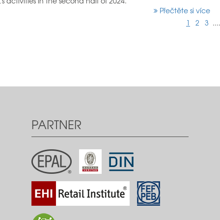
 activities in the second half of 2024.
Přečtěte si více
1
2
3
...
PARTNER