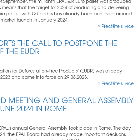
of September, the millionth EPAL QR Euro pallet was produced
s means that the target for 2024 of producing and delivering
Euro pallets with QR codes has already been achieved around
e market launch in January 2024.
Přečtěte si více
ORTS THE CALL TO POSTPONE THE
F THE EUDR
tion for Deforestation-Free Products" (EUDR) was already
2023 and came into force on 29.06.2023.
Přečtěte si více
RD MEETING AND GENERAL ASSEMBLY
JUNE 2024 IN ROME
EPAL's annual General Assembly took place in Rome. The day
024, the EPAL Board had already made important decisions