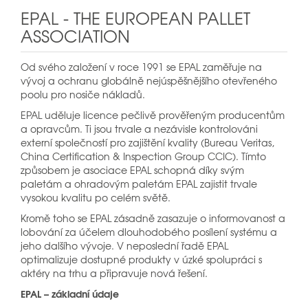
EPAL - THE EUROPEAN PALLET
ASSOCIATION
Od svého založení v roce 1991 se EPAL zaměřuje na
vývoj a ochranu globálně nejúspěšnějšího otevřeného
poolu pro nosiče nákladů.
EPAL uděluje licence pečlivě prověřeným producentům
a opravcům. Ti jsou trvale a nezávisle kontrolováni
externí společností pro zajištění kvality (Bureau Veritas,
China Certification & Inspection Group CCIC). Tímto
způsobem je asociace EPAL schopná díky svým
paletám a ohradovým paletám EPAL zajistit trvale
vysokou kvalitu po celém světě.
Kromě toho se EPAL zásadně zasazuje o informovanost a
lobování za účelem dlouhodobého posílení systému a
jeho dalšího vývoje. V neposlední řadě EPAL
optimalizuje dostupné produkty v úzké spolupráci s
aktéry na trhu a připravuje nová řešení.
EPAL – základní údaje