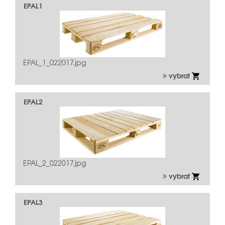
EPAL1
Kontrola kvality
Opravy
Usage
EPAL_1_022017.jpg
vybrat
EPAL2
EPAL_2_022017.jpg
vybrat
EPAL3