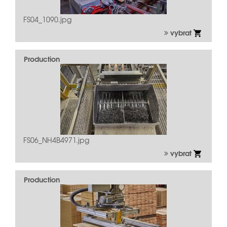
FS04_1090.jpg
vybrat
Production
FS06_NH4B4971.jpg
vybrat
Production