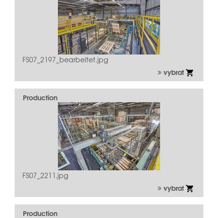
FS07_2197_bearbeitet.jpg
vybrat
Production
FS07_2211.jpg
vybrat
Production