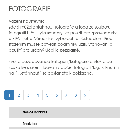
FOTOGRAFIE
Vážení návštěvníci,
zde si můžete stáhnout fotografie a loga ze souboru
fotografií EPAL. Tyto soubory lze použít pro zpravodajství
o EPAL, jeho Národních výborech a zástupcích. Před
stažením musíte potvrdit podmínky užití. Stahování a
bezplatné.
použití pro určený účel je
Zvolte požadovanou kategorii/kategorie a vložte do
košíku ke stažení libovolný počet fotografií/log. Kliknutím
na “>>stáhnout“ se dostanete k pokladně.
1
2
3
4
5
6
7
8
>
Nosiče nákladu
Produkce