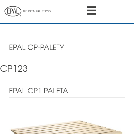
Skip
to
main
content
EPAL CP-PALETY
CP123
EPAL CP1 PALETA