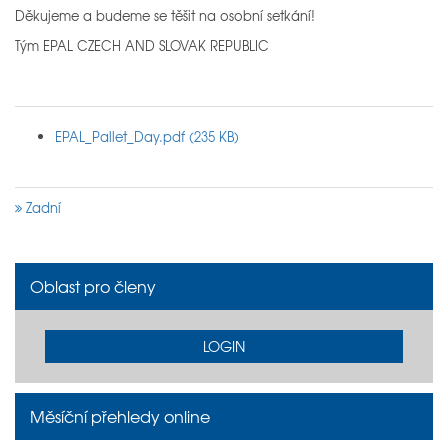
Děkujeme a budeme se těšit na osobní setkání!
Tým EPAL CZECH AND SLOVAK REPUBLIC
EPAL_Pallet_Day.pdf (235 KB)
Zadní
Oblast pro členy
LOGIN
Měsíční přehledy online