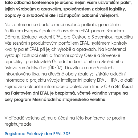
Tato odborná konference je určena nejen všem uživatelům palet,
jejich výrobcům a opravcům, společnostem z oblasti logistiky,
dopravy a skladování ale i zástupcům odborné veřejnosti.
Na konferenci se budete moci osobně potkat s generálním
ředitelem Evropské paletové asociace EPAL panem Berndem
Dörrem. Zástupci vedení EPAL pro Českou a Slovenskou republiku
Vás seznání s produktovým portfoliem EPAL, systémem kontroly
kvality palet EPAL při jejich výrobě a opravách. Na konferenci
vystoupí zástupci celní a finanční správy České a Slovenské
republiky i představitelé Ústředního kontrolního a zkušebního
ústavu zemědělského (ÚKZÚZ). Dozvíte se o možnostech
inkoustového tisku na dřevěné obaly (palety), získáte aktuální
informace o projektu vývoje inteligentní palety EPAL = iPAL a další
Účast
zajímavé a aktuální informace o paletovém trhu v ČR a SR.
na Paletovém dni EPAL je bezplatná, včetně volného vstupu na
celý program Mezinárodního strojírenského veletrhu.
V případě vašeho zájmu o účast na této konferenci se prosím
registrujte zde:
Registrace Paletový den EPAL ZDE